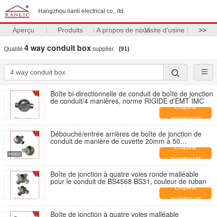
Hangzhou lianli electrical co,. ltd.
Aperçu
Produits
A propos de nous
Visite d'usine
>>
4 way conduit box
Qualité
supplier.
(91)
Boîte bi-directionnelle de conduit de boîte de jonction
de conduit/4 manières, norme RIGIDE d'EMT IMC
Enquête
maintenant
Débouché/entrée arrières de boîte de jonction de
conduit de manière de cuvette 20mm à 50
millimètres, service d'OEM
Enquête
maintenant
Boîte de jonction à quatre voies ronde malléable
pour le conduit de BS4568 BS31, couleur de ruban
Enquête
maintenant
Boîte de jonction à quatre voies malléable