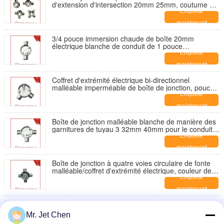
d'extension d'intersection 20mm 25mm, coutume de
Professtional
Enquête
maintenant
3/4 pouce immersion chaude de boîte 20mm
électrique blanche de conduit de 1 pouce
galvanisée, OEM de Professtional
Enquête
maintenant
Coffret d'extrémité électrique bi-directionnel
malléable imperméable de boîte de jonction, pouce
3/4-2
Enquête
maintenant
Boîte de jonction malléable blanche de manière des
garnitures de tuyau 3 32mm 40mm pour le conduit
du GI BS4568
Enquête
maintenant
Boîte de jonction à quatre voies circulaire de fonte
malléable/coffret d'extrémité électrique, couleur de
ruban
Enquête
maintenant
Jumeau par les garnitures en acier de conduit de
boîte de jonction de conduit de manière de
Mr. Jet Chen
H/immersion chaude galvanisées
Enquête