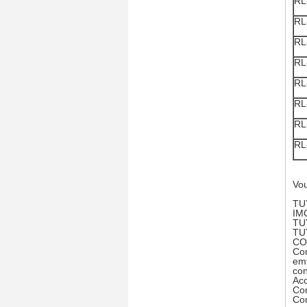
RL
RL
RL
RL
RL
RL
RL
RL
Vou
TU
IM
TU
TU
CO
Con
emt
con
Acc
Con
Con