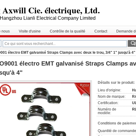
Axwill Cie. électrique, Ltd.
Hangzhou Lianli Electrical Company Limited
e nous
Visite d'usine
Contrôle de la qualité
Contact
Demande de
001 électro EMT galvanisé Straps Clamps avec deux le trou, 3/4" 1" jusqu'à 4"
O9001 électro EMT galvanisé Straps Clamps ave
squ'à 4"
Détails sur le produit:
Lieu d'origine:
Ha
Nom de marque:
R
Certification:
UL
Numéro de
R
modèle:
Conditions de paiemen
Quantité de commande