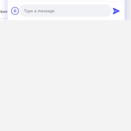
itures de tuyau de conduit
directement à nous
Photo
Video Call
Audio Call
(
0
/ 3000)
L de connecteur de vis du moulage