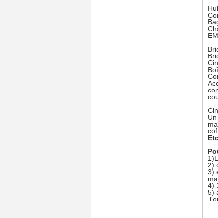
Hub
Co
Bag
Cha
EMT
Bri
Bri
Cin
Boî
Co
Ac
con
cou
Cin
Un 
ma
cof
Etc.
Pou
1)L
2) 
3) 
ma
4) 
5) 
l'e