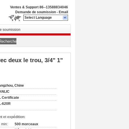
Ventes & Support
86--13588834046
Demande de soumission
-
Email
Select Language
 soumission
Rechercher
c deux le trou, 3/4" 1"
ngzhou, Chine
ANLIC
 Certificate
L-620R
t et expédition:
 min:
500 morceaux