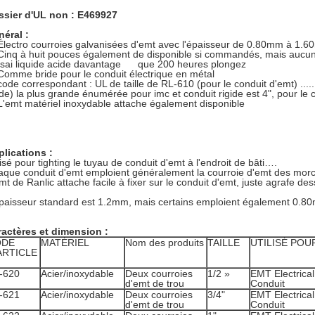
ssier d'UL non : E469927
éral :
Électro courroies galvanisées d'emt avec l'épaisseur de 0.80mm à 1.
Cinq à huit pouces également de disponible si commandés, mais aucu
ssai liquide acide davantage que 200 heures plongez
Comme bride pour le conduit électrique en métal
code correspondant : UL de taille de RL-610 (pour le conduit d'emt) ...
ide) la plus grande énumérée pour imc et conduit rigide est 4", pour le 
L'emt matériel inoxydable attache également disponible
lications :
lisé pour tighting le tuyau de conduit d'emt à l'endroit de bâti….
que conduit d'emt emploient généralement la courroie d'emt des mor
mt de Ranlic attache facile à fixer sur le conduit d'emt, juste agrafe de
paisseur standard est 1.2mm, mais certains emploient également 0.8
actères et dimension :
ODE
MATÉRIEL
Nom des produits
TAILLE
UTILISÉ POU
ARTICLE
-620
Acier/inoxydable
Deux courroies
1/2 »
EMT Electrical
d'emt de trou
Conduit
-621
Acier/inoxydable
Deux courroies
3/4"
EMT Electrical
d'emt de trou
Conduit