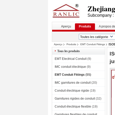
Zhejiang 
Subcompany : 
Aperçu
Produits
A propos d
ISO9
Aperçu
Produits
EMT Conduit Fittings
Tous les produits
IS
EMT Electrical Conduit
(9)
ju
IMC conduit électrique
(9)
EMT Conduit Fittings
(55)
IMC garnitures de conduit
(20)
Conduit électrique rigide
(19)
Garnitures rigides de conduit
(32)
Conduit électrique flexible
(19)
Garnitures flexibles de conduit