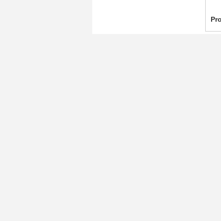
Pro
C
Han
Pe
Té
Au