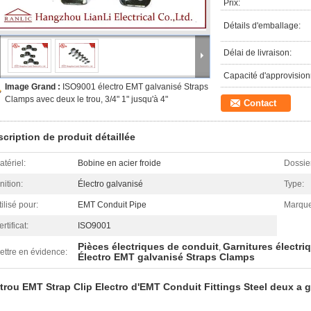
Prix:
Détails d'emballage:
Délai de livraison:
Capacité d'approvisio
Image Grand :
ISO9001 électro EMT galvanisé Straps
Clamps avec deux le trou, 3/4" 1" jusqu'à 4"
Contact
cription de produit détaillée
atériel:
Bobine en acier froide
Dossier
nition:
Électro galvanisé
Type:
ilisé pour:
EMT Conduit Pipe
Marque
rtificat:
ISO9001
Pièces électriques de conduit
Garnitures électri
,
ettre en évidence:
Électro EMT galvanisé Straps Clamps
trou EMT Strap Clip Electro d'EMT Conduit Fittings Steel deux a g