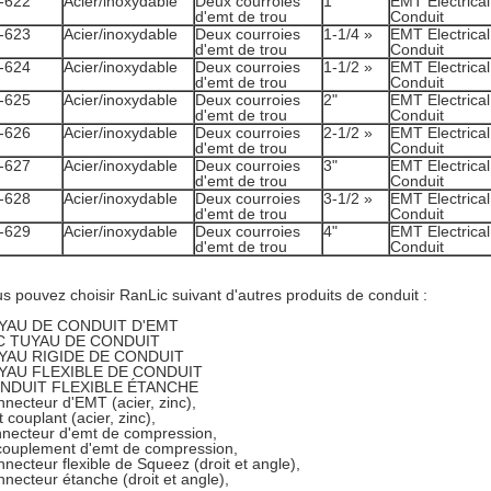
-622
Acier/inoxydable
Deux courroies
1"
EMT Electrical
d'emt de trou
Conduit
-623
Acier/inoxydable
Deux courroies
1-1/4 »
EMT Electrical
d'emt de trou
Conduit
-624
Acier/inoxydable
Deux courroies
1-1/2 »
EMT Electrical
d'emt de trou
Conduit
-625
Acier/inoxydable
Deux courroies
2"
EMT Electrical
d'emt de trou
Conduit
-626
Acier/inoxydable
Deux courroies
2-1/2 »
EMT Electrical
d'emt de trou
Conduit
-627
Acier/inoxydable
Deux courroies
3"
EMT Electrical
d'emt de trou
Conduit
-628
Acier/inoxydable
Deux courroies
3-1/2 »
EMT Electrical
d'emt de trou
Conduit
-629
Acier/inoxydable
Deux courroies
4"
EMT Electrical
d'emt de trou
Conduit
s pouvez choisir RanLic suivant d'autres produits de conduit :
YAU DE CONDUIT D'EMT
C TUYAU DE CONDUIT
YAU RIGIDE DE CONDUIT
YAU FLEXIBLE DE CONDUIT
NDUIT FLEXIBLE ÉTANCHE
necteur d'EMT (acier, zinc),
 couplant (acier, zinc),
necteur d'emt de compression,
ouplement d'emt de compression,
necteur flexible de Squeez (droit et angle),
necteur étanche (droit et angle),