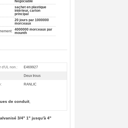
Négociable
sachet en plastique
intérieur, carton
principal
20 jours par 1000000
morceaux
4000000 morceaux par
nnement:
mounth
 d'UL non.:
E469927
Deux trous
:
RANLIC
ques de conduit
,
alvanisé 3/4" 1" jusqu'à 4"