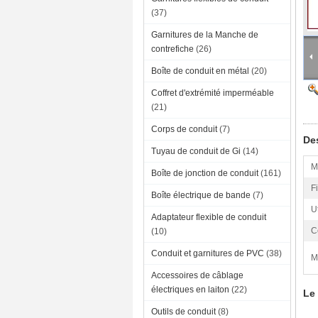
(37)
Garnitures de la Manche de
contrefiche
(26)
Boîte de conduit en métal
(20)
Coffret d'extrémité imperméable
(21)
Corps de conduit
(7)
Des
Tuyau de conduit de Gi
(14)
M
Boîte de jonction de conduit
(161)
Fi
Boîte électrique de bande
(7)
Ut
Adaptateur flexible de conduit
Ce
(10)
Conduit et garnitures de PVC
(38)
M
Accessoires de câblage
électriques en laiton
(22)
Le 
Outils de conduit
(8)