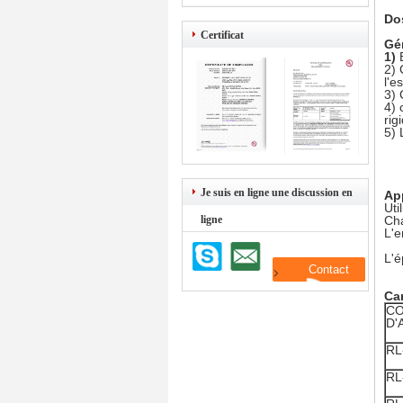
Do
Certificat
Gén
1)
2) 
l'e
3) 
4) 
rig
5) 
Je suis en ligne une discussion en
App
Uti
ligne
Cha
L'e
L'é
Car
C
D'
RL
RL