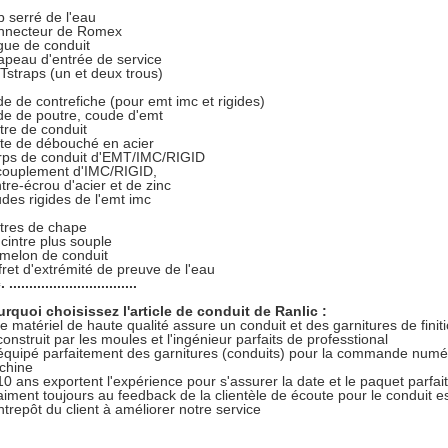
 serré de l'eau
nnecteur de Romex
ue de conduit
peau d'entrée de service
straps (un et deux trous)
de de contrefiche (pour emt imc et rigides)
de de poutre, coude d'emt
tre de conduit
te de débouché en acier
rps de conduit d'EMT/IMC/RIGID
couplement d'IMC/RIGID,
tre-écrou d'acier et de zinc
des rigides de l'emt imc
tres de chape
cintre plus souple
melon de conduit
fret d'extrémité de preuve de l'eau
 ................................
rquoi choisissez l'article de conduit de Ranlic :
e matériel de haute qualité assure un conduit et des garnitures de finit
construit par les moules et l'ingénieur parfaits de professtional
équipé parfaitement des garnitures (conduits) pour la commande numéri
chine
10 ans exportent l'expérience pour s'assurer la date et le paquet parfai
aiment toujours au feedback de la clientèle de écoute pour le conduit es
ntrepôt du client à améliorer notre service