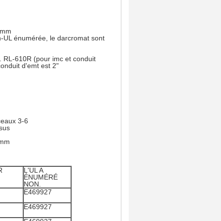
60mm
n-UL énumérée, le darcromat sont
... RL-610R (pour imc et conduit
conduit d'emt est 2"
ceaux 3-6
ssus
0mm
R
L'UL A
ÉNUMÉRÉ
NON.
E469927
E469927