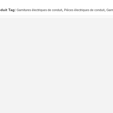
,
,
duit Tag:
Garnitures électriques de conduit
Pièces électriques de conduit
Garn
oordonnées
Envoyez votre demande 
gzhou lianli electrical co,. ltd.
rsonne à contacter:
Sammi Chen
léphone:
+8613588834046
tres Produits
Vis de réglage couplant le contre-écrou en acier 1/2 d'EMT
Le zinc norme d'U