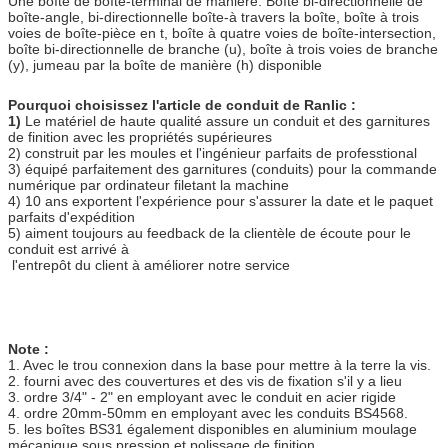
Une boîte de boîte-terminal de manière. Boîte bi-directionnelle de
boîte-angle, bi-directionnelle boîte-à travers la boîte, boîte à trois
voies de boîte-pièce en t, boîte à quatre voies de boîte-intersection,
boîte bi-directionnelle de branche (u), boîte à trois voies de branche
(y), jumeau par la boîte de manière (h) disponible
Pourquoi choisissez l'article de conduit de Ranlic :
1)
Le matériel de haute qualité assure un conduit et des garnitures
de finition avec les propriétés supérieures
2) construit par les moules et l'ingénieur parfaits de professtional
3) équipé parfaitement des garnitures (conduits) pour la commande
numérique par ordinateur filetant la machine
4) 10 ans exportent l'expérience pour s'assurer la date et le paquet
parfaits d'expédition
5) aiment toujours au feedback de la clientèle de écoute pour le
conduit est arrivé à
l'entrepôt du client à améliorer notre service
Note :
1. Avec le trou connexion dans la base pour mettre à la terre la vis.
2. fourni avec des couvertures et des vis de fixation s'il y a lieu
3. ordre 3/4" - 2" en employant avec le conduit en acier rigide
4. ordre 20mm-50mm en employant avec les conduits BS4568.
5. les boîtes BS31 également disponibles en aluminium moulage
mécanique sous pression et polissage de finition