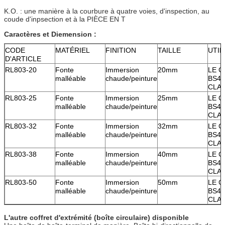
K.O. : une manière à la courbure à quatre voies, d'inspection, au
coude d'inpsection et à la PIÈCE EN T
Caractères et Diemension :
CODE
MATÉRIEL
FINITION
TAILLE
UTIL
D'ARTICLE
RL803-20
Fonte
Immersion
20mm
LE C
malléable
chaude/peinture
BS45
CLAS
RL803-25
Fonte
Immersion
25mm
LE C
malléable
chaude/peinture
BS45
CLAS
RL803-32
Fonte
Immersion
32mm
LE C
malléable
chaude/peinture
BS45
CLAS
RL803-38
Fonte
Immersion
40mm
LE C
malléable
chaude/peinture
BS45
CLAS
RL803-50
Fonte
Immersion
50mm
LE C
malléable
chaude/peinture
BS45
CLAS
L'autre coffret d'extrémité (boîte circulaire) disponible