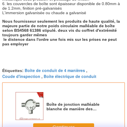
6. les couvercles de boîte sont épaisseur disponible de 0.80mm à
de 1.2mm, finition pré-galvanisés
L'immersion galvanisée ou chaude a galvanisé
Nous fournisseur seulement les produits de haute qualité, la
majeure partie de notre poids circulaire malléable de boîte
selon BS4568 61386 stipulé. deux vis du coffret d'extrémité
toujours garder mêmes
le distence dans l'ordre une fois mis sur les prises ne peut
pas employer
Boîte de conduit de 4 manières
Étiquettes:
,
Coude d'inspection
Boîte électrique de conduit
,
Boîte de jonction malléable
blanche de manière des
garnitures de tuyau 3 32mm
40mm pour le conduit du GI
BS4568