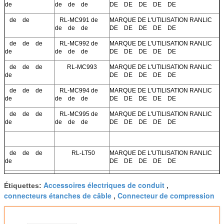
de
de de de
DE DE DE DE DE
de de
RL-MC991 de
MARQUE DE L'UTILISATION RANLIC
de de de
DE DE DE DE DE
de de de
RL-MC992 de
MARQUE DE L'UTILISATION RANLIC
de
de de de
DE DE DE DE DE
de de de
RL-MC993
MARQUE DE L'UTILISATION RANLIC
de
DE DE DE DE DE
de de de
RL-MC994 de
MARQUE DE L'UTILISATION RANLIC
de
de de de
DE DE DE DE DE
de de de
RL-MC995 de
MARQUE DE L'UTILISATION RANLIC
de
de de de
DE DE DE DE DE
de de de
RL-LT50
MARQUE DE L'UTILISATION RANLIC
de
DE DE DE DE DE
de de
RL-LT51
MARQUE DE L'UTILISATION RANLIC
Accessoires électriques de conduit
DE DE DE DE DE
Étiquettes:
,
connecteurs étanches de câble
Connecteur de compression
,
de de de
RL-LT52
MARQUE DE L'UTILISATION RANLIC
de
DE DE DE DE DE
de de de
RL-LT53
MARQUE DE L'UTILISATION RANLIC