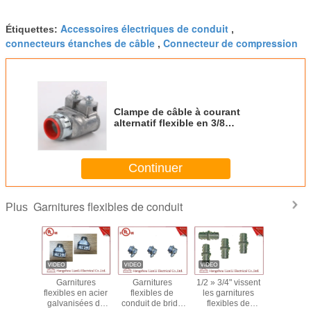
Accessoires électriques de conduit
Étiquettes:
,
connecteurs étanches de câble
Connecteur de compression
,
Clampe de câble à courant
alternatif flexible en 3/8
"connecteur double duplex
snap-in zinc coulée sous
pression 1/2" gorge pour boîte
Continuer
de sortie
Garnitures flexibles de conduit
Plus
lvanized
Garnitures
Garnitures
1/2 » 3/4" vissent
Connec
onnector
flexibles en acier
flexibles de
les garnitures
duplex de 
2 » pour
galvanisées de
conduit de bride
flexibles de
courant al