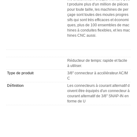
t produire plus d'un million de pièces
pour toute taille, les machines de per
çage sont toutes des moules progres
sifs qui sont très efficaces et économi
ques, plus de 100 ensembles de mac
hines à conduites flexibles, et les mac
hines CNC aussi.
Réducteur de temps: rapide et facile
à utiliser.
Type de produit
3/8" connecteur à accélérateur AC/M
C
Définition
Les connecteurs à courant alternatif d
oivent être équipés d'un connecteur à
courant alternatif de 3/8" SNAP-IN en
forme de U