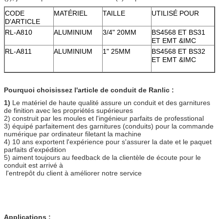
CODE
MATÉRIEL
TAILLE
UTILISÉ POUR
D'ARTICLE
RL-A810
ALUMINIUM
3/4" 20MM
BS4568 ET BS31
ET EMT &IMC
RL-A811
ALUMINIUM
1" 25MM
BS4568 ET BS32
ET EMT &IMC
Pourquoi choisissez l'article de conduit de Ranlic :
1)
Le matériel de haute qualité assure un conduit et des garnitures
de finition avec les propriétés supérieures
2) construit par les moules et l'ingénieur parfaits de professtional
3) équipé parfaitement des garnitures (conduits) pour la commande
numérique par ordinateur filetant la machine
4) 10 ans exportent l'expérience pour s'assurer la date et le paquet
parfaits d'expédition
5) aiment toujours au feedback de la clientèle de écoute pour le
conduit est arrivé à
l'entrepôt du client à améliorer notre service
Applications :