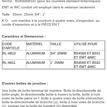
Norme : BS4568/BS31 (pour les countires standard britanniques)
EMT et IMC conduit ont employé dans le vietanam seulement
Taille : 20mm, 25mm 3/4", 1"
K.O. : une manière à la courbure à quatre voies, d'inspection, au
coude d'inpsection et à la PIÈCE EN T
Caractères et Diemension :
CODE
MATÉRIEL
TAILLE
UTILISÉ POUR
D'ARTICLE
RL-A810
ALUMINIUM
3/4" 20MM
BS4568 ET BS31
ET EMT &IMC
RL-A811
ALUMINIUM
1" 25MM
BS4568 ET BS32
ET EMT &IMC
D'autres boîtes de jonction :
Une boîte de boîte-terminal de manière. Boîte bi-directionnelle de
boîte-angle, bi-directionnelle boîte-à travers la boîte, boîte à trois
voies de boîte-pièce en t, boîte à quatre voies de boîte-intersection,
boîte bi-directionnelle de branche (u), boîte à trois voies de branche
(y), jumeau par la boîte de manière (h) disponible