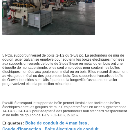
5 PCs, support universel de boîte, 2-1/2 ou 3-5/8 po. La profondeur de mur de
goujon, acier galvanisé employé pour soutenir les boîtes électriques montées
aux supports universels de boîte de StudsThese en métal ou en bois ont une
étiquette de montage simple, elles sont employées pour soutenir les boîtes
électriques montées aux goujons en métal ou en bois. Elles vissent directement
au visage du métal ou des goujons en bois. Des supports universels de boîte
de Garvin Industries sont faits à partir de la longévité s'assurante en acier
pregalvanized et de la protection mécanique.
l'axwill télescopant le support de boîte permet l'installation facile des boîtes
électriques entre les goujons de mur. Ces parenthèses en acier augmentent de
14-1/4 » - 24-1/4 » pour adapter à des profondeurs non standard d'espacement
et de boîte de goujon de 1-1/2 », 2-1/8 », 2-1/2 ».
Boîte de conduit de 4 manières
Étiquettes:
,
Coude d'inspection
Boîte électrique de conduit
,