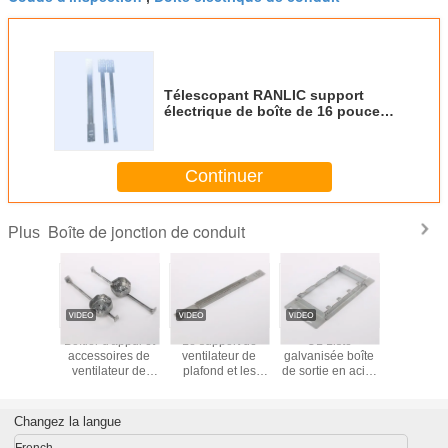
Télescopant RANLIC support
électrique de boîte de 16 pouces
réglable
Continuer
Boîte de jonction de conduit
Plus
port de
Boîtier d'appui et
Le support de
UL Liste
Boîte de 
teur de
accessoires de
ventilateur de
galvanisée boîte
pour supp
 et les
ventilateur de
plafond et les
de sortie en acier
montag
res 1-1/2
plafond 1-1/2" 2-
accessoires 16 "
boue d'anneau
gan
1/8"
1/8"
et 24 "
une bande à trois
axwill bande
Changez la langue
French