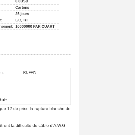
0.6USD
Cartons
25 jours
t:
L/C, T/T
nnement:
10000000 PAR QUART
on:
RUFFIN
duit
rique 12 de prise la rupture blanche de
ent la difficulté de câble d'A.W.G.