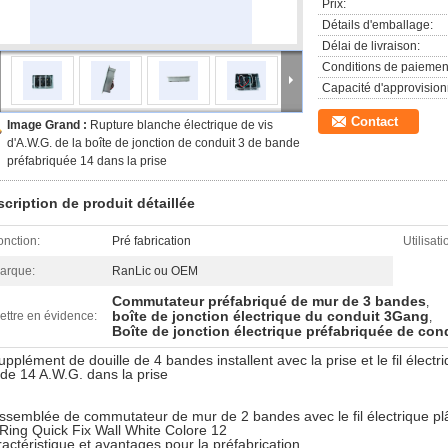
Prix:
Détails d'emballage:
Délai de livraison:
Conditions de paiemen
Capacité d'approvisio
Contact
Image Grand :
Rupture blanche électrique de vis
d'A.W.G. de la boîte de jonction de conduit 3 de bande
préfabriquée 14 dans la prise
cription de produit détaillée
onction:
Pré fabrication
Utilisati
arque:
RanLic ou OEM
Commutateur préfabriqué de mur de 3 bandes
,
boîte de jonction électrique du conduit 3Gang
ettre en évidence:
,
Boîte de jonction électrique préfabriquée de con
upplément de douille de 4 bandes installent avec la prise et le fil élect
 de 14 A.W.G. dans la prise
ssemblée de commutateur de mur de 2 bandes avec le fil électrique plâtr
Ring Quick Fix Wall White Colore 12
actéristique et avantages pour la préfabrication