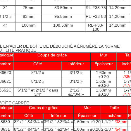
3"
75mm
83.50mm
RL-F33-75
14.20mm
3-1/2 »
83mm
95.55mm
RL-F33-83
14.20mm
4"
100mm
108.50mm
RL-F33-
14.20mm
100
UL EN ACIER DE BOÎTE DE DÉBOUCHÉ A ÉNUMÉRÉ LA NORME
 UTILITÉ PRATIQUE
talogue
Coups de grâce
Mur
Tai
ombre
Côté
Inférieur
Épaisseur
Inch
86620
8*1/2 »
3*1/2 »
1.60mm
±0.20
/38
86621
8*1/2 »
3*1/2 »
1.60mm
±0.20
/47
8662C
6*1/2 " et 2*1/2 " dans
2*1/2 "
1.60mm
3/4"
&1*3/4 »
±0.20
/47
BOÎTE CARRÉE
talogue
Coups de grâce
Mur
Taille
ombre
Côté
Inférieur
Épaisseur
Inch/mm
P
88630
8*1/2 " &4*3/4 »
3*1/2 " &2*3/4 »
1.60mm ±0.20
1-1/2 "
/38mm
88631
8*1/2 " &4*3/4 »
3*1/2 " &2*3/4 »
1.60mm ±0.20
2-1/8 "
/54mm