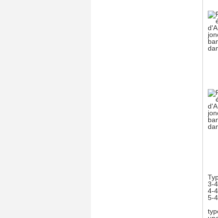
Typ
3-4
4-4
5-4
typ