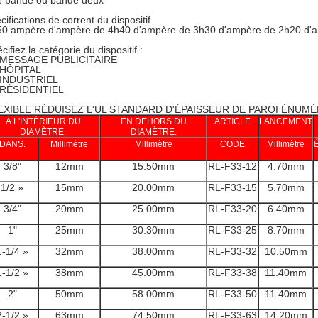
e bande ou bande deux
cifications de corrent du dispositif
50 ampère d'ampère de 4h40 d'ampère de 3h30 d'ampère de 2h20 d'
cifiez la catégorie du dispositif :
: MESSAGE PUBLICITAIRE
: HÔPITAL
: INDUSTRIEL
: RÉSIDENTIEL
EXIBLE RÉDUISEZ L'UL STANDARD D'ÉPAISSEUR DE PAROI ÉNUM
À L'INTÉRIEUR DU
EN DEHORS DU
ARTICLE
LANCEMENT
DIAMÈTRE.
DIAMÈTRE.
DANS.
Millimètre
Millimètre
CODE
Millimètre
3/8"
12mm
15.50mm
RL-F33-12
4.70mm
1/2 »
15mm
20.00mm
RL-F33-15
5.70mm
3/4"
20mm
25.00mm
RL-F33-20
6.40mm
1"
25mm
30.30mm
RL-F33-25
8.70mm
1-1/4 »
32mm
38.00mm
RL-F33-32
10.50mm
1-1/2 »
38mm
45.00mm
RL-F33-38
11.40mm
2"
50mm
58.00mm
RL-F33-50
11.40mm
2-1/2 »
63mm
74.50mm
RL-F33-63
14.20mm