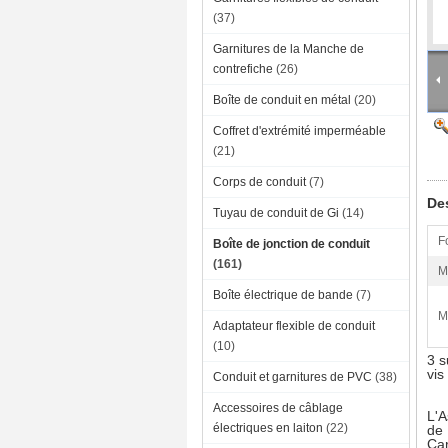
(37)
Garnitures de la Manche de
contrefiche
(26)
Boîte de conduit en métal
(20)
Coffret d'extrémité imperméable
(21)
Corps de conduit
(7)
Des
Tuyau de conduit de Gi
(14)
F
Boîte de jonction de conduit
(161)
M
Boîte électrique de bande
(7)
M
Adaptateur flexible de conduit
(10)
3 s
vis
Conduit et garnitures de PVC
(38)
Accessoires de câblage
L'A
électriques en laiton
(22)
de 
Car