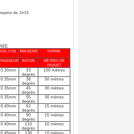
ampère de 1h15
ÉRÉE
GAL.COIL
MIN.BEND
NORME
ÉPAISSEUR
RAYON
MÈTRES DE
PAQUET
0.30mm
33
100 mètres
degrés
0.35mm
38
50 mètres
degrés
0.35mm
45
30 mètres
degrés
0.35mm
55
30 mètres
degrés
0.40mm
62
15 mètres
degrés
0.40mm
90
15 mètres
degrés
0.40mm
110
10 mètres
degrés
0.45mm
130
10 mètres