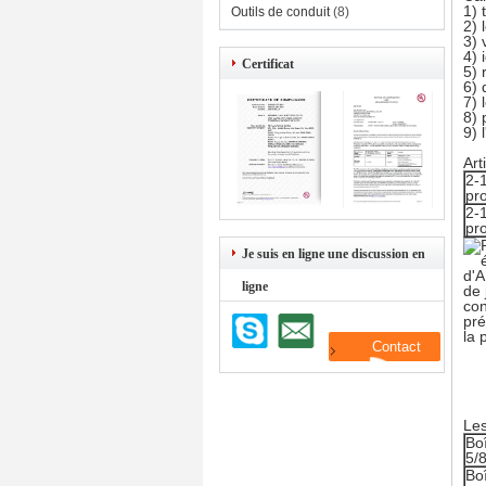
1) 
Outils de conduit
(8)
2) 
3) 
4) 
Certificat
5) 
6) 
7) 
8) 
9) 
Art
2-
pr
2-
pr
Je suis en ligne une discussion en
ligne
Les
Bo
5/
Bo