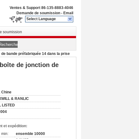
Ventes & Support
86-135-8883-4046
Demande de soumission
-
Email
Select Language
 soumission
Rechercher
 3 de bande préfabriquée 14 dans la prise
boîte de jonction de
 Chine
XWILL & RANLIC
L LISTED
7004
t et expédition:
 min:
ensemble 10000