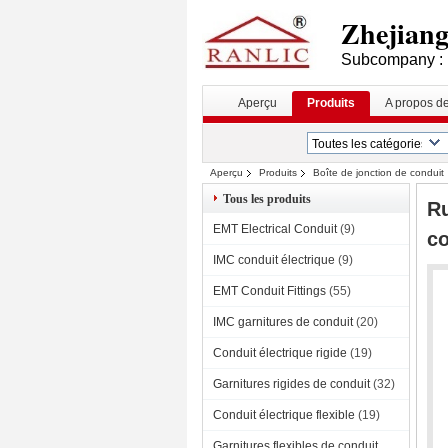
Zhejiang 
Subcompany : 
Aperçu
Produits
A propos d
Aperçu
Produits
Boîte de jonction de conduit
Tous les produits
Ru
EMT Electrical Conduit
(9)
co
IMC conduit électrique
(9)
EMT Conduit Fittings
(55)
IMC garnitures de conduit
(20)
Conduit électrique rigide
(19)
Garnitures rigides de conduit
(32)
Conduit électrique flexible
(19)
Garnitures flexibles de conduit