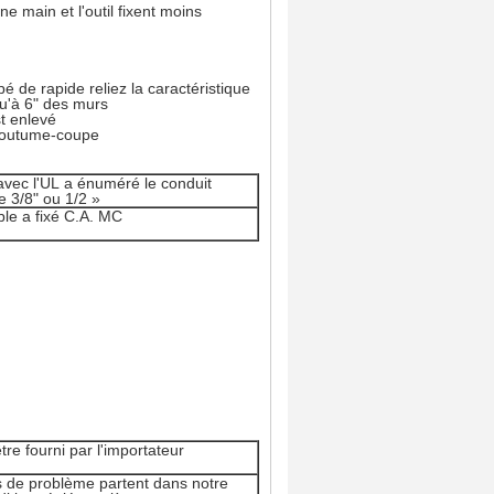
ne main et l'outil fixent moins
ipé de rapide reliez la caractéristique
qu'à 6" des murs
t enlevé
 coutume-coupe
 avec l'UL a énuméré le conduit
le 3/8" ou 1/2 »
ble a fixé C.A. MC
tre fourni par l'importateur
s de problème partent dans notre