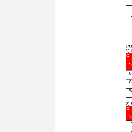
L'
1)
Ca
N
8
8
8
2)
Ca
N