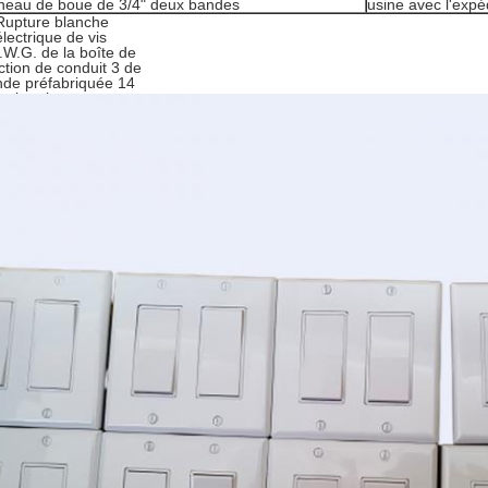
neau de boue de 3/4" deux bandes
usine avec l'expé