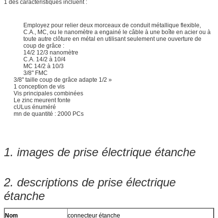
1 des caractéristiques incluent :
Employez pour relier deux morceaux de conduit métallique flexible,
C.A., MC, ou le nanomètre a engainé le câble à une boîte en acier ou à
toute autre clôture en métal en utilisant seulement une ouverture de
coup de grâce :
14/2 12/3 nanomètre
C.A. 14/2 à 10/4
MC 14/2 à 10/3
3/8" FMC
3/8" taille coup de grâce adapte 1/2 »
1 conception de vis
Vis principales combinées
Le zinc meurent fonte
cULus énuméré
mn de quantité : 2000 PCs
1.
images de prise électrique étanche
2.
descriptions de prise électrique
étanche
Nom
connecteur étanche