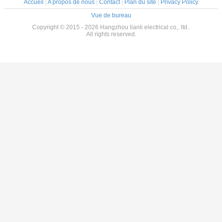
Accueil
|
A propos de nous
|
Contact
|
Plan du site
|
Privacy Policy
Vue de bureau
Copyright © 2015 - 2026 Hangzhou lianli electrical co,. ltd..
All rights reserved.