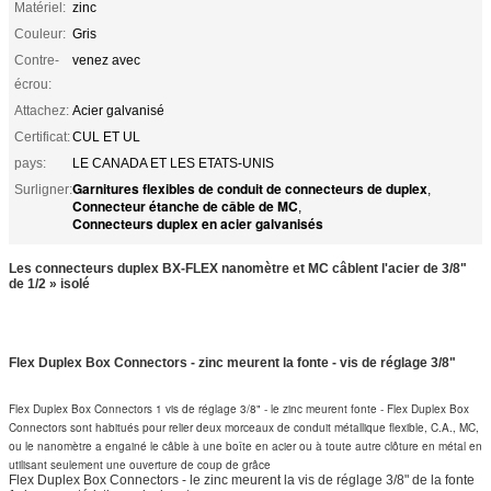
Matériel:
zinc
Couleur:
Gris
Contre-
venez avec
écrou:
Attachez:
Acier galvanisé
Certificat:
CUL ET UL
pays:
LE CANADA ET LES ETATS-UNIS
Garnitures flexibles de conduit de connecteurs de duplex
Surligner:
,
Connecteur étanche de câble de MC
,
Connecteurs duplex en acier galvanisés
Les connecteurs duplex BX-FLEX nanomètre et MC câblent l'acier de 3/8"
de 1/2 » isolé
Flex Duplex Box Connectors - zinc meurent la fonte - vis de réglage 3/8"
Flex Duplex Box Connectors 1 vis de réglage 3/8" - le zinc meurent fonte - Flex Duplex Box
Connectors sont habitués pour relier deux morceaux de conduit métallique flexible, C.A., MC,
ou le nanomètre a engainé le câble à une boîte en acier ou à toute autre clôture en métal en
utilisant seulement une ouverture de coup de grâce
Flex Duplex Box Connectors - le zinc meurent la vis de réglage 3/8" de la fonte