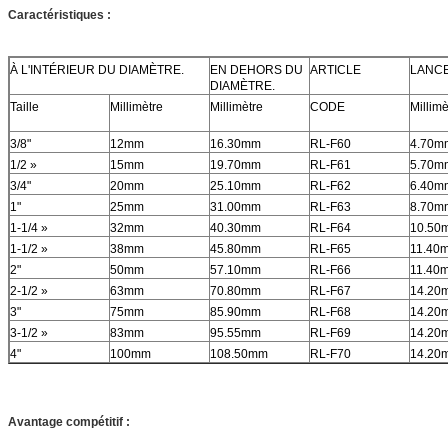
Caractéristiques :
À L'INTÉRIEUR DU DIAMÈTRE.
EN DEHORS DU
ARTICLE
LANC
DIAMÈTRE.
Taille
Millimètre
Millimètre
CODE
Millimè
3/8"
12mm
16.30mm
RL-F60
4.70m
1/2 »
15mm
19.70mm
RL-F61
5.70m
3/4"
20mm
25.10mm
RL-F62
6.40m
1"
25mm
31.00mm
RL-F63
8.70m
1-1/4 »
32mm
40.30mm
RL-F64
10.50
1-1/2 »
38mm
45.80mm
RL-F65
11.40
2"
50mm
57.10mm
RL-F66
11.40
2-1/2 »
63mm
70.80mm
RL-F67
14.20
3"
75mm
85.90mm
RL-F68
14.20
3-1/2 »
83mm
95.55mm
RL-F69
14.20
4"
100mm
108.50mm
RL-F70
14.20
Avantage compétitif :