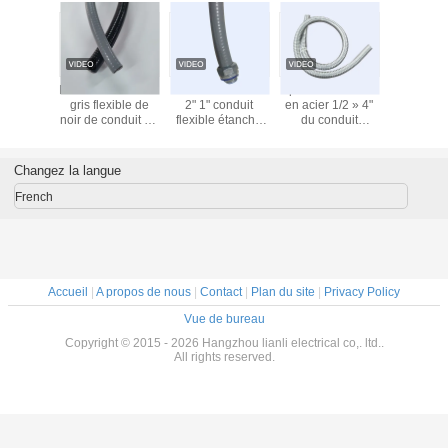
/4" de
L'UL a énuméré le
Le PVC a enduit
Épaisseur flexible
Gaine flex
étallique
gris flexible de
2" 1" conduit
en acier 1/2 » 4"
acier étan
ple
noir de conduit en
flexible étanche
du conduit
liquide
métal 0.013inch
l'UL enduite par
0.30MM de l'anti
étanche 100
zinc d'immersion
feu IP6 argent de
pieds par petit
que chaude a
faible puissance
Changez la langue
pain
énuméré le noir
French
Accueil
|
A propos de nous
|
Contact
|
Plan du site
|
Privacy Policy
Vue de bureau
Copyright © 2015 - 2026 Hangzhou lianli electrical co,. ltd..
All rights reserved.