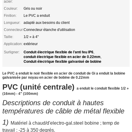
acier:
Couleur:
Gris ou noir
Finition:
Le PVC a enduit
Longueur:
adapté aux besoins du client
Connecteur:
Connecteur étanche d'utilisation
Taille:
1/2 » à 4"
Application:
extérieur
Conduit électrique flexible de l'anti feu IP6
Surligner:
,
conduit électrique flexible en acier de 0.22mm
,
Conduit électrique flexible galvanisé de bobine
Le PVC a enduit le noir flexible en acier de conduit de Gi a enduit la bobine
galvanisée par noyau en acier de bobine de 0.22mm
PVC (unité centrale)
a enduit le conduit flexible 1/2 »
(16mm) - 4" (100mm)
Descriptions de conduit à hautes
températures de câble de métal flexible
1)
Matériel à chaud/d'electro-gal.steel bobine ; temp de
travail : -25 à 350 degrés.