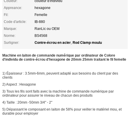
Couleur:
couleur d'individu
Appreance:
hexagone
Fil:
Femelle
Code d'article:
IB-880
Marque:
RanLic ou OEM
Norme:
BS4568
Contre-écrou en acier
Rod Clamp moulu
Surligner:
,
Machine en laiton de commande numérique par ordinateur de Colore
d'individu de contre-écrou d'hexagone de 20mm 25mm traitant le fil femelle
1) Épaisseur : 3.5mm-6mm, peuvent adapté aux besoins du client par des
clients
2) Aspect : Hexagone
3) Tous les fils sont faits avec la machine de commande numérique par
ordinateur pour assurer le niveau de chacun des produits
4) Taille : 20mm -50mm 3/4" - 2"
5) Dépassant le composant en laiton de 58% pour veiller le matériel mou, et
durable pour employer