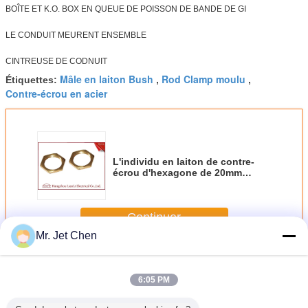
BOÎTE ET K.O. BOX EN QUEUE DE POISSON DE BANDE DE GI
LE CONDUIT MEURENT ENSEMBLE
CINTREUSE DE CODNUIT
Mâle en laiton Bush
Rod Clamp moulu
Étiquettes:
,
,
Contre-écrou en acier
L'individu en laiton de contre-
écrou d'hexagone de 20mm
25mm colorent la machine de
commande numérique par
ordinateur traitant le fil femelle
Continuer
Mr. Jet Chen
Accessoires de câblage électriques en laiton
Plus
6:05 PM