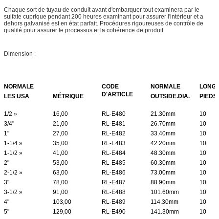
Chaque sort de tuyau de conduit avant d'embarquer tout examinera par le
sulfate cuprique pendant 200 heures examinant pour assurer l'intérieur et a
dehors galvanisé est en état parfait. Procédures rigoureuses de contrôle de
qualité pour assurer le processus et la cohérence de produit
Dimension :
NORMALE
CODE
NORMALE
LONG
D'ARTICLE
LES USA
MÉTRIQUE
OUTSIDE.DIA.
PIEDS
1/2 »
16,00
RL-E480
21.30mm
10
3/4"
21,00
RL-E481
26.70mm
10
1"
27,00
RL-E482
33.40mm
10
1-1/4 »
35,00
RL-E483
42.20mm
10
1-1/2 »
41,00
RL-E484
48.30mm
10
2"
53,00
RL-E485
60.30mm
10
2-1/2 »
63,00
RL-E486
73.00mm
10
3"
78,00
RL-E487
88.90mm
10
3-1/2 »
91,00
RL-E488
101.60mm
10
4"
103,00
RL-E489
114.30mm
10
5"
129,00
RL-E490
141.30mm
10