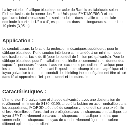
La tuyauterie métallique électrique en acier de RanLic est fabriquée selon
l'édition lastest de la norme des États-Unis, pour EMT/IMC/RIGID et ses
garnitures tubulaires associées sont produites dans la taille commerciale
nominale à partir de 1/2 » à 4", est produites dans des longueurs standard de
10 pieds (3,05 m).
Application :
Le conduit assure la force et la protection mécaniques supérieures pour le
câblage électrique. Perle soudée intérieure commandée à un minimum pour
une traction plus facile de fil (pour le conduit de finition pré-galvanisé). Pour le
câblage électrique pour l'installation industrielle et commerciale et donner des
capacités porteuses élevées. Il assure l'excellente protection mécanique pour
les conducteurs tout en réduisant l'exposition de champ électromagnétique et le
tuyau galvanisé à chaud de conduit de shielding.the peut également être utilisé
dans l'état approximatif tel que le tunnel et le souterrain.
Caractéristiques :
L'immersion Pré-galvanisée et chaude galvanisée avec une désignation de
revêtement minimum de G180, Q195, a roulé la bobine en acier, emballée dans
les paquets nus, IMC/RGD a équipé du coupleur zinc-enduit sur une extrémité
et les extrémités de l'unsocket un protégées avec les chapeaux en plastique. Le
tuyau d'EMT ne viennent pas avec les chapeaux en plastique à moins que
commandé, des chapeaux de tuyau de conduit viennent également colore
différent optioned par le client