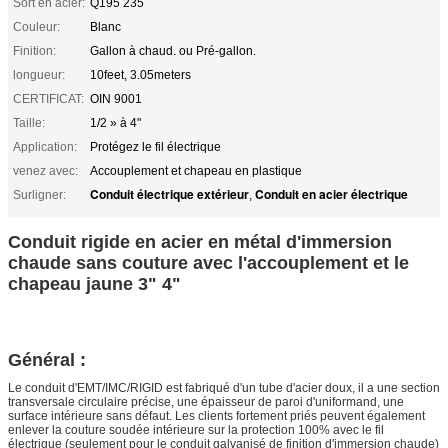
Sort en acier:
Q195 235
Couleur:
Blanc
Finition:
Gallon à chaud. ou Pré-gallon.
longueur:
10feet, 3.05meters
CERTIFICAT:
OIN 9001
Taille:
1/2 » à 4"
Application:
Protégez le fil électrique
venez avec:
Accouplement et chapeau en plastique
Conduit électrique extérieur
Conduit en acier électrique
Surligner:
,
Conduit rigide en acier en métal d'immersion
chaude sans couture avec l'accouplement et le
chapeau jaune 3" 4"
Général :
Le conduit d'EMT/IMC/RIGID est fabriqué d'un tube d'acier doux, il a une section
transversale circulaire précise, une épaisseur de paroi d'uniformand, une
surface intérieure sans défaut. Les clients fortement priés peuvent également
enlever la couture soudée intérieure sur la protection 100% avec le fil
électrique (seulement pour le conduit galvanisé de finition d'immersion chaude)