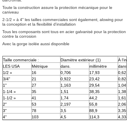
Toute la construction assure la protection mécanique pour le
caniveau
2-1/2 » à 4" les tailles commerciales sont également, alowing pour
la conception et la flexibilité d'installation
Tous les composants sont tous en acier galvanisé pour la protection
contre la corrosion
Avec la gorge isolée aussi disponible
Taille commerciale :
Diamètre extérieur (1)
À l'in
LES USA
Métrique
dans.
millimètre
dans.
1/2 »
16
0,706
17,93
0,622
3/4"
21
0,922
23,42
0,824
1"
27
1,163
29,54
1,049
1-1/4 »
35
1,51
38,35
1,38
1-1/2 »
41
1,74
44,2
1,61
2"
53
2,197
55,8
2,067
3"
78
3,5
88,9
3,356
4"
103
4,5
114,3
4,334