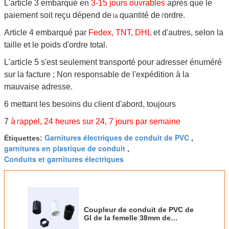
L'article 3 embarqué en
3-15 jours ouvrables
après que le
paiement soit reçu dépend de
quantité de
ordre.
la
l'
Article 4 embarqué par
Fedex, TNT, DHL
et d'autres, selon la
taille et le poids d'ordre total.
L'article 5 s'est seulement transporté pour adresser énuméré
sur la facture ; Non responsable de l'expédition à la
mauvaise adresse.
6 mettant les besoins du client d'abord, toujours
7
à
appel, 24 heures sur 24, 7 jours par semaine
l'
Garnitures électriques de conduit de PVC
Étiquettes:
,
garnitures en plastique de conduit
,
Conduits et garnitures électriques
Coupleur de conduit de PVC de
GI de la femelle 38mm de
catégorie d'ABC avec la région