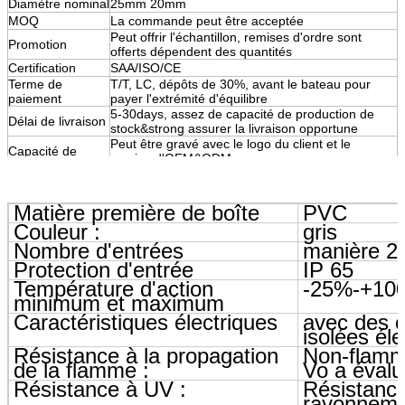
Diamètre nominal
25mm 20mm
MOQ
La commande peut être acceptée
Peut offrir l'échantillon, remises d'ordre sont
Promotion
offerts dépendent des quantités
Certification
SAA/ISO/CE
Terme de
T/T, LC, dépôts de 30%, avant le bateau pour
paiement
payer l'extrémité d'équilibre
5-30days, assez de capacité de production de
Délai de livraison
stock&strong assurer la livraison opportune
Peut être gravé avec le logo du client et le
Capacité de
service d'OEM&ODM.
conception
Matière première de boîte
PVC
Couleur :
gris
Nombre d'entrées
manière 2
Protection d'entrée
IP 65
Température d'action
-25%-+10
minimum et maximum
Caractéristiques électriques
avec des c
isolées éle
Résistance à la propagation
Non-flamm
de la flamme :
Vo a évalu
Résistance à UV :
Résistanc
rayonnem