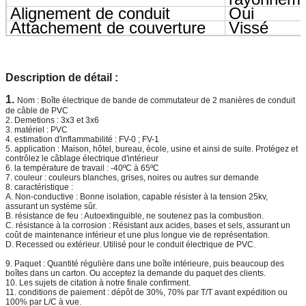
Alignement de conduit
Oui
Attachement de couverture
Vissé
Description de détail :
1.
Nom :
Boîte électrique de bande de commutateur de 2 manières de conduit
de câble de PVC
2.
Demetions : 3x3 et 3x6
3. matériel : PVC
4. estimation d'inflammabilité : FV-0 ; FV-1
5. application : Maison, hôtel, bureau, école, usine et ainsi de suite. Protégez et
contrôlez le câblage électrique d'intérieur
6. la température de travail : -40ºC à 65ºC
7. couleur : couleurs blanches, grises, noires ou autres sur demande
8. caractéristique :
A. Non-conductive : Bonne isolation, capable résister à la tension 25kv,
assurant un système sûr.
B. résistance de feu : Autoextinguible, ne soutenez pas la combustion.
C. résistance à la corrosion : Résistant aux acides, bases et sels, assurant un
coût de maintenance inférieur et une plus longue vie de représentation.
D. Recessed ou extérieur. Utilisé pour le conduit électrique de PVC.
9. Paquet : Quantité régulière dans une boîte intérieure, puis beaucoup des
boîtes dans un carton. Ou acceptez la demande du paquet des clients.
10. Les sujets de citation à notre finale confirment.
11. conditions de paiement : dépôt de 30%, 70% par T/T avant expédition ou
100% par L/C à vue.