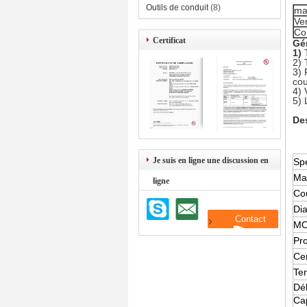
Outils de conduit
(8)
ma
Ve
Co
Certificat
Gén
1)
2)
3) 
cou
4)
5) 
Des
Je suis en ligne une discussion en
Spé
Mat
ligne
Co
Di
M
Pr
Cer
Te
Dél
Ca