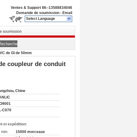
Ventes & Support
86--13588834046
Demande de soumission
-
Email
Select Language
 soumission
Rechercher
 PVC de GI de 50mm
de coupleur de conduit
ngzhou, Chine
ANLIC
SO9001
L-C070
t et expédition:
 min:
15000 morceaux