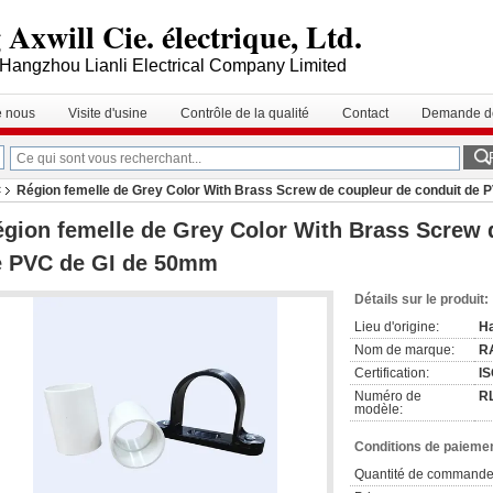
Axwill Cie. électrique, Ltd.
Hangzhou Lianli Electrical Company Limited
e nous
Visite d'usine
Contrôle de la qualité
Contact
Demande de
Région femelle de Grey Color With Brass Screw de coupleur de conduit de
C
gion femelle de Grey Color With Brass Screw 
e PVC de GI de 50mm
Détails sur le produit:
Lieu d'origine:
Ha
Nom de marque:
R
Certification:
I
Numéro de
R
modèle:
Conditions de paiemen
Quantité de commande