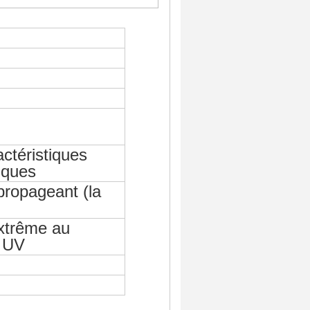
ctéristiques
riques
ropageant (la
xtrême au
 UV