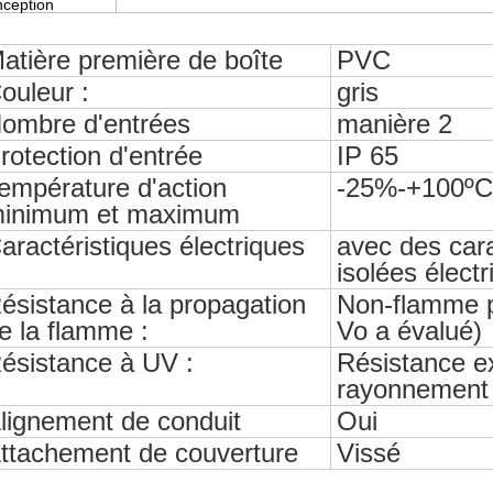
nception
atière première de boîte
PVC
ouleur :
gris
ombre d'entrées
manière 2
rotection d'entrée
IP 65
empérature d'action
-25%-+100ºC
inimum et maximum
aractéristiques électriques
avec des cara
isolées élect
ésistance à la propagation
Non-flamme p
e la flamme :
Vo a évalué)
ésistance à UV :
Résistance e
rayonnement
lignement de conduit
Oui
ttachement de couverture
Vissé