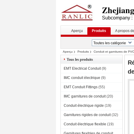
Zhejiang 
Subcompany : 
Aperçu
Produits
A propos d
Aperçu
Produits
Conduit et garnitures de PV
Tous les produits
Ré
EMT Electrical Conduit
(9)
d
IMC conduit électrique
(9)
EMT Conduit Fittings
(55)
IMC garnitures de conduit
(20)
Conduit électrique rigide
(19)
Garnitures rigides de conduit
(32)
Conduit électrique flexible
(19)
Garnitures flexibles de conduit