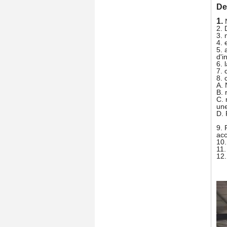
De
1.
2.
3. 
4. 
5. 
d'i
6. 
7. 
8. 
A. 
B. 
C. 
une
D. 
9. 
acc
10.
11.
12.