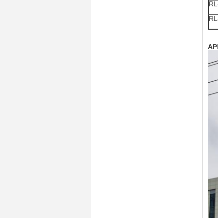
RL
RL
AP