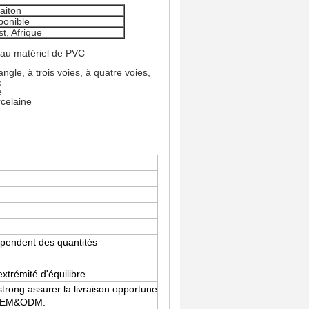
laiton
ponible
t, Afrique
veau matériel de PVC
ngle, à trois voies, à quatre voies,
e
e
rcelaine
 dépendent des quantités
xtrémité d'équilibre
trong assurer la livraison opportune
 d'OEM&ODM.