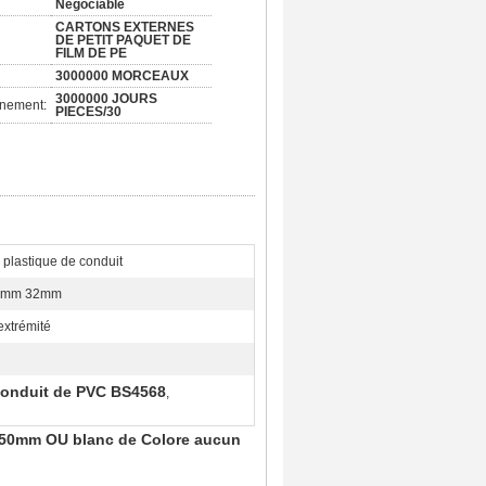
Négociable
CARTONS EXTERNES
DE PETIT PAQUET DE
FILM DE PE
3000000 MORCEAUX
3000000 JOURS
nnement:
PIECES/30
plastique de conduit
5mm 32mm
'extrémité
conduit de PVC BS4568
,
de 50mm OU blanc de Colore aucun