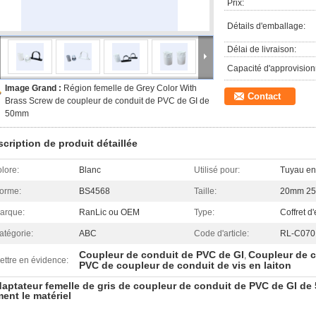
Prix:
Détails d'emballage:
Délai de livraison:
Capacité d'approvisio
Image Grand :
Région femelle de Grey Color With
Contact
Brass Screw de coupleur de conduit de PVC de GI de
50mm
cription de produit détaillée
olore:
Blanc
Utilisé pour:
Tuyau en 
orme:
BS4568
Taille:
20mm 2
arque:
RanLic ou OEM
Type:
Coffret d
atégorie:
ABC
Code d'article:
RL-C070
Coupleur de conduit de PVC de GI
Coupleur de 
,
ettre en évidence:
PVC de coupleur de conduit de vis en laiton
adaptateur femelle de gris de coupleur de conduit de PVC de GI 
ent le matériel