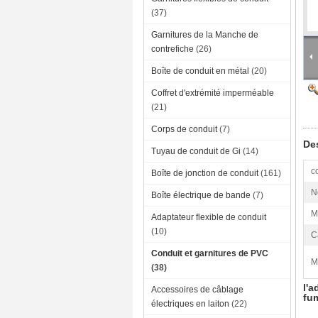
(37)
Garnitures de la Manche de
contrefiche
(26)
Boîte de conduit en métal
(20)
Coffret d'extrémité imperméable
(21)
Corps de conduit
(7)
Des
Tuyau de conduit de Gi
(14)
c
Boîte de jonction de conduit
(161)
N
Boîte électrique de bande
(7)
M
Adaptateur flexible de conduit
(10)
C
Conduit et garnitures de PVC
M
(38)
l'
Accessoires de câblage
fum
électriques en laiton
(22)