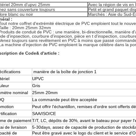
tériel 20mm d'upvc 25mm
Avec la région de vis en 
nez sans couverture toujours
Petit et grand paquet dis
lore blanc ou noir
Marchés : Asie du Sud-Es
éral :
Tout notre coffret d'extrémité électrique de PVC emploient tout le nou
 Taille : 20mm 25mm 32mm
Produits de conduit de PVC : une manière, bi-directionnelle, manière d'a
de d'inpsection, courbure d'inspecion, pièce en t d'inspection, courbur
 Venez toujours sans revêtement en PVC à moins que passé command
La machine d'injection de PVC emploient la marque célèbre dans la po
cription de Code& d'article :
cifications
manière de la boîte de jonction 1
ériel
UPVC
uleur
Gris
amètre nominal
25mm 20mm
OQ
La commande peut être acceptée
omotion
Peut offrir l'échantillon, remises d'ordre sont offerts
tification
SAA/ISO/CE
rme de paiement
T/T, LC, dépôts de 30%, avant le bateau pour payer l'e
ai de livraison
5-30days, assez de capacité de production de stock&s
pacité de
Peut être gravé avec le logo du client et le service