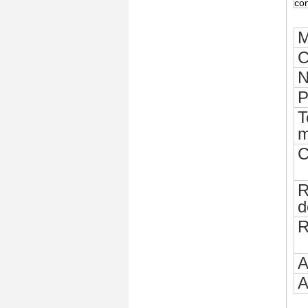
co
M
C
N
P
T
m
C
R
d
R
A
A