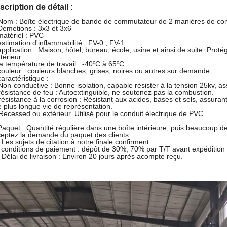
scription de détail :
Nom :
Boîte électrique de bande de commutateur de 2 manières de co
Demetions : 3x3 et 3x6
matériel : PVC
estimation d'inflammabilité : FV-0 ; FV-1
application : Maison, hôtel, bureau, école, usine et ainsi de suite. Proté
ntérieur
la température de travail : -40ºC à 65ºC
couleur : couleurs blanches, grises, noires ou autres sur demande
caractéristique :
Non-conductive : Bonne isolation, capable résister à la tension 25kv, a
résistance de feu : Autoextinguible, ne soutenez pas la combustion.
résistance à la corrosion : Résistant aux acides, bases et sels, assuran
 plus longue vie de représentation.
Recessed ou extérieur. Utilisé pour le conduit électrique de PVC.
Paquet : Quantité régulière dans une boîte intérieure, puis beaucoup d
eptez la demande du paquet des clients.
 Les sujets de citation à notre finale confirment.
 conditions de paiement : dépôt de 30%, 70% par T/T avant expédition
 Délai de livraison : Environ 20 jours après acompte reçu.