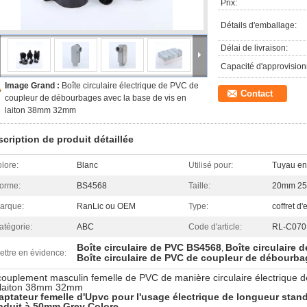
Prix:
Détails d'emballage:
Délai de livraison:
Capacité d'approvisio
Image Grand :
Boîte circulaire électrique de PVC de
Contact
coupleur de débourbages avec la base de vis en
laiton 38mm 32mm
cription de produit détaillée
olore:
Blanc
Utilisé pour:
Tuyau en 
orme:
BS4568
Taille:
20mm 2
arque:
RanLic ou OEM
Type:
coffret d'
atégorie:
ABC
Code d'article:
RL-C070
Boîte circulaire de PVC BS4568
Boîte circulaire 
,
ettre en évidence:
Boîte circulaire de PVC de coupleur de débourb
ouplement masculin femelle de PVC de manière circulaire électrique de
 laiton 38mm 32mm
aptateur femelle d'Upvc pour l'usage électrique de longueur st
nduit à 50mm Grey Colore