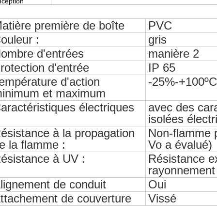
nception
atière première de boîte
PVC
ouleur :
gris
ombre d'entrées
manière 2
rotection d'entrée
IP 65
empérature d'action
-25%-+100ºC
inimum et maximum
aractéristiques électriques
avec des cara
isolées élect
ésistance à la propagation
Non-flamme p
e la flamme :
Vo a évalué)
ésistance à UV :
Résistance e
rayonnement
lignement de conduit
Oui
ttachement de couverture
Vissé