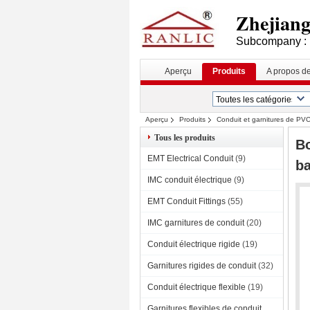
Zhejiang 
Subcompany : 
Aperçu
Produits
A propos d
Aperçu
Produits
Conduit et garnitures de PV
Tous les produits
Bo
EMT Electrical Conduit
(9)
ba
IMC conduit électrique
(9)
EMT Conduit Fittings
(55)
IMC garnitures de conduit
(20)
Conduit électrique rigide
(19)
Garnitures rigides de conduit
(32)
Conduit électrique flexible
(19)
Garnitures flexibles de conduit