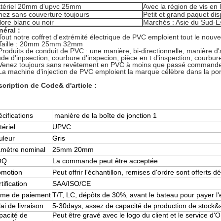
tériel 20mm d'upvc 25mm
Avec la région de vis en 
nez sans couverture toujours
Petit et grand paquet dis
lore blanc ou noir
Marchés : Asie du Sud-Es
éral :
Tout notre coffret d'extrémité électrique de PVC emploient tout le nou
 Taille : 20mm 25mm 32mm
Produits de conduit de PVC : une manière, bi-directionnelle, manière d'a
de d'inpsection, courbure d'inspecion, pièce en t d'inspection, courbur
 Venez toujours sans revêtement en PVC à moins que passé command
La machine d'injection de PVC emploient la marque célèbre dans la po
cription de Code& d'article :
cifications
manière de la boîte de jonction 1
ériel
UPVC
uleur
Gris
amètre nominal
25mm 20mm
OQ
La commande peut être acceptée
omotion
Peut offrir l'échantillon, remises d'ordre sont offerts
tification
SAA/ISO/CE
rme de paiement
T/T, LC, dépôts de 30%, avant le bateau pour payer l'e
ai de livraison
5-30days, assez de capacité de production de stock&s
pacité de
Peut être gravé avec le logo du client et le service