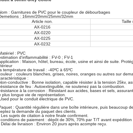
Nom :
Garnitures de PVC pour le coupleur de débourbages
Demetions : 16mm/20mm/25mm/32mm
Article non.
Taille
AX-0216
AX-0220
AX-0225
AX-0232
Matériel : PVC
estimation d'inflammabilité : FV-0 ; FV-1
application : Maison, hôtel, bureau, école, usine et ainsi de suite. Proté
ntérieur
la température de travail : -40ºC à 65ºC
couleur : couleurs blanches, grises, noires, oranges ou autres sur de
caractéristique :
Non-conductive : Bonne isolation, capable résister à la tension 25kv, a
résistance de feu : Autoextinguible, ne soutenez pas la combustion.
résistance à la corrosion : Résistant aux acides, bases et sels, assuran
 plus longue vie de représentation.
Used pour le conduit électrique de PVC.
Paquet : Quantité régulière dans une boîte intérieure, puis beaucoup d
eptez la demande du paquet des clients.
 Les sujets de citation à notre finale confirment.
 conditions de paiement : dépôt de 30%, 70% par T/T avant expédition
 Délai de livraison : Environ 20 jours après acompte reçu.