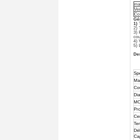
ma
Ve
Co
Gén
1)
2)
3) 
cou
4)
5) 
Des
Spé
Mat
Co
Di
M
Pr
Cer
Te
Dél
Ca