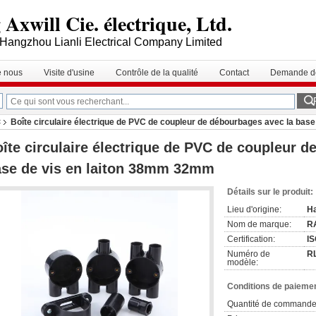
Axwill Cie. électrique, Ltd.
Hangzhou Lianli Electrical Company Limited
e nous
Visite d'usine
Contrôle de la qualité
Contact
Demande de
Boîte circulaire électrique de PVC de coupleur de débourbages avec la bas
C
îte circulaire électrique de PVC de coupleur d
se de vis en laiton 38mm 32mm
Détails sur le produit:
Lieu d'origine:
Ha
Nom de marque:
R
Certification:
I
Numéro de
R
modèle:
Conditions de paiemen
Quantité de commande