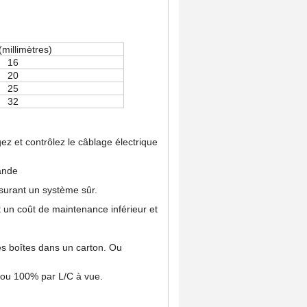
 (millimètres)
16
20
25
32
gez et contrôlez le câblage électrique
mande
ssurant un système sûr.
t un coût de maintenance inférieur et
es boîtes dans un carton. Ou
 ou 100% par L/C à vue.