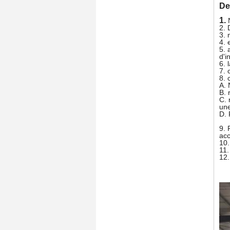
De
1.
2.
3. 
4. 
5. 
d'i
6. 
7. 
8. 
A. 
B. 
C. 
une
D. 
9. 
acc
10.
11.
12.