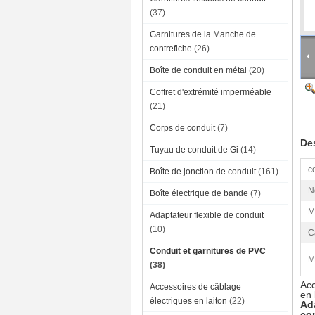
(37)
Garnitures de la Manche de
contrefiche
(26)
Boîte de conduit en métal
(20)
Coffret d'extrémité imperméable
(21)
Corps de conduit
(7)
Des
Tuyau de conduit de Gi
(14)
c
Boîte de jonction de conduit
(161)
N
Boîte électrique de bande
(7)
M
Adaptateur flexible de conduit
(10)
C
Conduit et garnitures de PVC
M
(38)
Acc
Accessoires de câblage
en
électriques en laiton
(22)
Ad
co