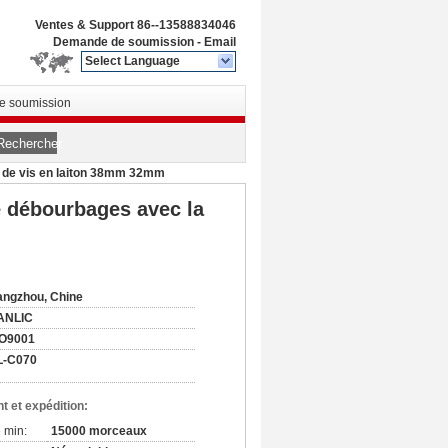
Ventes & Support
86--13588834046
Demande de soumission
-
Email
Select Language
 soumission
Rechercher
e de vis en laiton 38mm 32mm
e débourbages avec la
ngzhou, Chine
ANLIC
SO9001
L-C070
t et expédition:
 min:
15000 morceaux