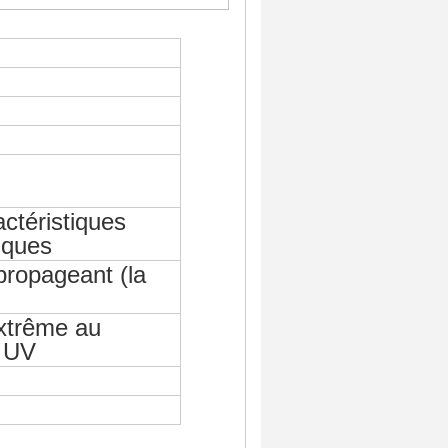
ctéristiques
riques
ropageant (la
xtrême au
 UV