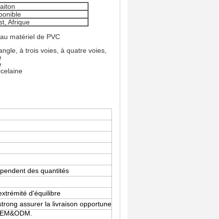
laiton
ponible
t, Afrique
veau matériel de PVC
ngle, à trois voies, à quatre voies,
e
e
rcelaine
 dépendent des quantités
xtrémité d'équilibre
trong assurer la livraison opportune
 d'OEM&ODM.