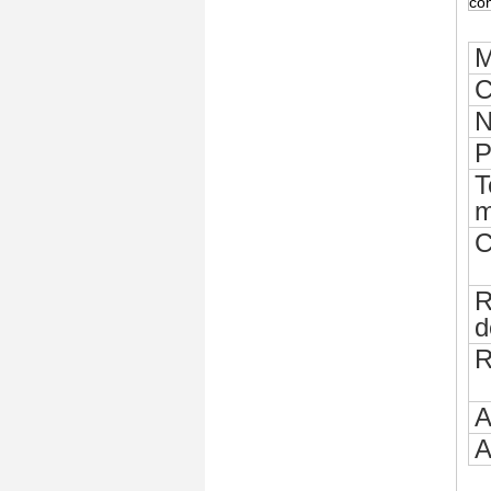
co
M
C
N
P
T
m
C
R
d
R
A
A