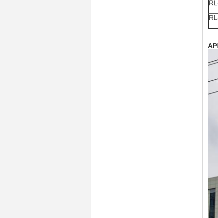
RL
RL
AP