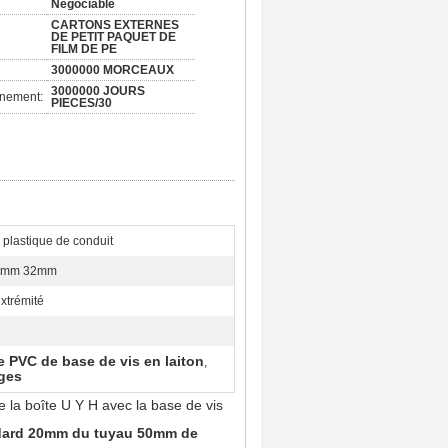
Négociable
CARTONS EXTERNES
DE PETIT PAQUET DE
FILM DE PE
3000000 MORCEAUX
3000000 JOURS
nnement:
PIECES/30
plastique de conduit
5mm 32mm
extrémité
de PVC de base de vis en laiton
,
ages
 la boîte U Y H avec la base de vis
andard 20mm du tuyau 50mm de