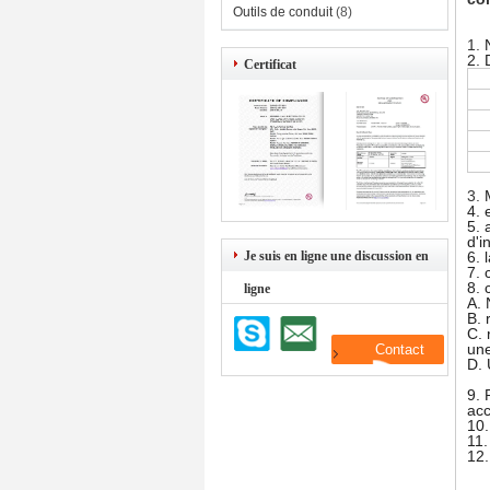
Outils de conduit
(8)
1.
2.
Certificat
3.
4. 
5. 
d'i
Je suis en ligne une discussion en
6. 
7. 
8. 
ligne
A. 
B. 
C. 
une
D. 
9. 
acc
10.
11.
12.