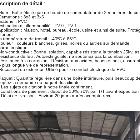
scription de détail :
Nom :
Boîte électrique de bande de commutateur de 2 manières de co
Demetions : 3x3 et 3x6
matériel : PVC
estimation d'inflammabilité : FV-0 ; FV-1
application : Maison, hôtel, bureau, école, usine et ainsi de suite. Proté
ntérieur
la température de travail : -40ºC à 65ºC
couleur : couleurs blanches, grises, noires ou autres sur demande
caractéristique :
Non-conductive : Bonne isolation, capable résister à la tension 25kv, a
résistance de feu : Autoextinguible, ne soutenez pas la combustion.
résistance à la corrosion : Résistant aux acides, bases et sels, assuran
 plus longue vie de représentation.
Recessed ou extérieur. Utilisé pour le conduit électrique de PVC.
Paquet : Quantité régulière dans une boîte intérieure, puis beaucoup d
eptez la demande du paquet des clients.
 Les sujets de citation à notre finale confirment.
 conditions de paiement : dépôt de 30%, 70% par T/T avant expédition
 Délai de livraison : Environ 20 jours après acompte reçu.