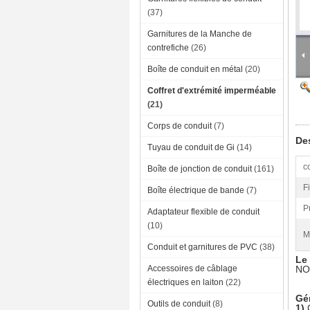
(37)
Garnitures de la Manche de
contrefiche
(26)
Boîte de conduit en métal
(20)
Coffret d'extrémité imperméable
(21)
Corps de conduit
(7)
Des
Tuyau de conduit de Gi
(14)
c
Boîte de jonction de conduit
(161)
Fi
Boîte électrique de bande
(7)
P
Adaptateur flexible de conduit
(10)
M
Conduit et garnitures de PVC
(38)
Le 
Accessoires de câblage
NO
électriques en laiton
(22)
Gén
Outils de conduit
(8)
1)