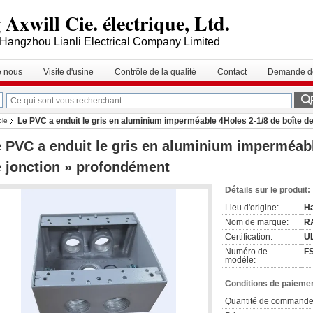
Axwill Cie. électrique, Ltd.
Hangzhou Lianli Electrical Company Limited
e nous
Visite d'usine
Contrôle de la qualité
Contact
Demande de
Le PVC a enduit le gris en aluminium imperméable 4Holes 2-1/8 de boîte d
ble
 PVC a enduit le gris en aluminium imperméabl
 jonction » profondément
Détails sur le produit:
Lieu d'origine:
Ha
Nom de marque:
R
Certification:
UL
Numéro de
F
modèle:
Conditions de paiemen
Quantité de commande