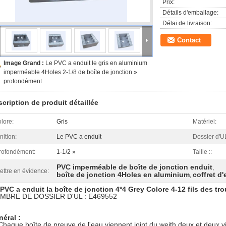
Prix:
Détails d'emballage:
Délai de livraison:
Contact
Image Grand :
Le PVC a enduit le gris en aluminium
imperméable 4Holes 2-1/8 de boîte de jonction »
profondément
cription de produit détaillée
olore:
Gris
Matériel:
nition:
Le PVC a enduit
Dossier d'U
rofondément:
1-1/2 »
Taille ::
PVC imperméable de boîte de jonction enduit
,
ettre en évidence:
boîte de jonction 4Holes en aluminium
coffret d
,
PVC a enduit la boîte de jonction 4*4 Grey Colore 4-12 fils des t
MBRE DE DOSSIER D'UL : E469552
éral :
Chaque boîte de preuve de l'eau viennent joint du weith deux et deux vi