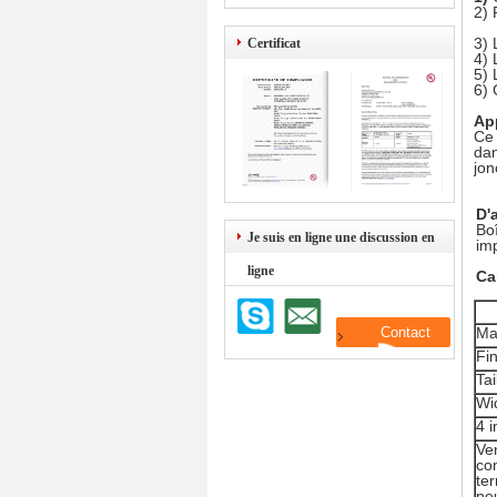
2) 
3) 
Certificat
4) 
5) 
6) 
App
Ce 
dan
jon
D'
Boî
Je suis en ligne une discussion en
imp
ligne
Ca
Mat
Fin
Ta
Wi
4 
Ve
com
ter
peu