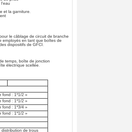
 l'eau
 et la garniture.
ient
our le câblage de circuit de branche
 employés en tant que boîtes de
des dispositifs de GFCI.
de temps, boîte de jonction
te électrique scellée.
e fond : 1*1/2 »
e fond : 1*1/2 »
e fond : 1*3/4 »
e fond : 1*1/2 »
 distribution de trous