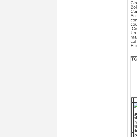
Cin
Boî
Co
Ac
con
cou
Cin
Un 
ma
cof
Etc.
TG