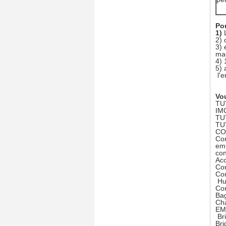
Pou
1)
2) 
3) 
ma
4) 
5) 
l'e
Vou
TU
IM
TU
TU
CO
Con
emt
con
Acc
Con
Con
Hub
Co
Bag
Cha
EMT
Bri
Bri