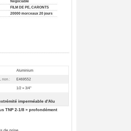
Négociable
FILM DE PE, CARONTS
20000 morceaux 20 jours
Aluminium
L non.:
E469552
1/2 » 3/4"
'extrémité imperméable d'Alu
rous TNP 2-1/8 » profondément
s de prise