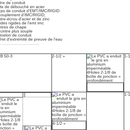
tre de conduit
te de débouché en acier
rps de conduit d'EMT/IMC/RIGID
couplement d'IMC/RIGID,
tre-écrou d'acier et de zinc
des rigides de l'emt imc
tres de chape
cintre plus souple
melon de conduit
fret d'extrémité de preuve de l'eau
 ................................
B 50-3
2-1/2 »
1-1
1-1
4-1/2 »