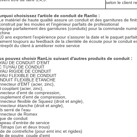
selon le client 
rquoi choisissez l'article de conduit de Ranlic :
Le matériel de haute qualité assure un conduit et des garnitures de fini
construit par les moules et l'ingénieur parfaits de professtional
équipé parfaitement des garnitures (conduits) pour la commande numéri
chine
10 ans exportent l'expérience pour s'assurer la date et le paquet parfai
aiment toujours au feedback de la clientèle de écoute pour le conduit es
ntrepôt du client à améliorer notre service
s pouvez choisir RanLic suivant d'autres produits de conduit :
YAU DE CONDUIT D'EMT
C TUYAU DE CONDUIT
YAU RIGIDE DE CONDUIT
YAU FLEXIBLE DE CONDUIT
NDUIT FLEXIBLE ÉTANCHE
necteur d'EMT (acier, zinc),
 couplant (acier, zinc),
necteur d'emt de compression,
ouplement d'emt de compression,
necteur flexible de Squeez (droit et angle),
necteur étanche (droit et angle),
 serré de l'eau
nnecteur de Romex
ue de conduit
peau d'entrée de service
straps (un et deux trous)
de de contrefiche (pour emt imc et rigides)
de de poutre, coude d'emt