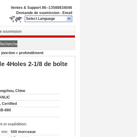
Ventes & Support
86--13588834046
Demande de soumission
-
Email
Select Language
 soumission
Rechercher
e jonction » profondément
e 4Holes 2-1/8 de boîte
ngzhou, Chine
ANLIC
 Certified
SB-880
t et expédition:
 min:
500 morceaux