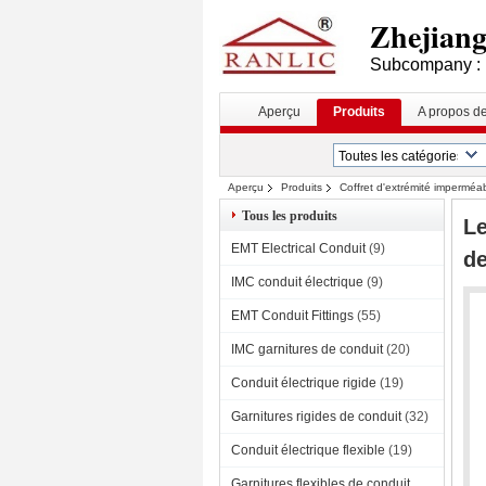
Zhejiang 
Subcompany : 
Aperçu
Produits
A propos d
Aperçu
Produits
Coffret d'extrémité imperméa
Tous les produits
Le
EMT Electrical Conduit
(9)
de
IMC conduit électrique
(9)
EMT Conduit Fittings
(55)
IMC garnitures de conduit
(20)
Conduit électrique rigide
(19)
Garnitures rigides de conduit
(32)
Conduit électrique flexible
(19)
Garnitures flexibles de conduit