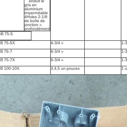
B 75-5
B 75-5X
4-3/4 »
1-3
B 75-7
6-3/4 »
1-3
B 75-7X
6-3/4 »
1-3
B 100-10X
3,4,5 un pouces
1 