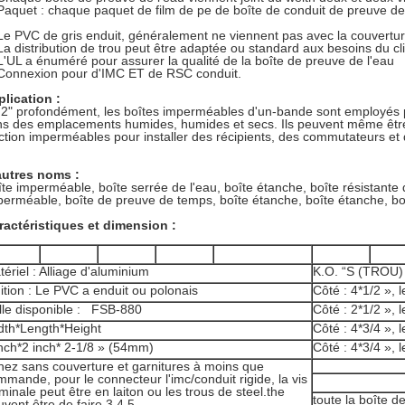
Paquet : chaque paquet de film de pe de boîte de conduit de preuve de
Le PVC de gris enduit, généralement ne viennent pas avec la couverture
La distribution de trou peut être adaptée ou standard aux besoins du cl
L'UL a énuméré pour assurer la qualité de la boîte de preuve de l'eau
Connexion pour d'IMC ET de RSC conduit.
lication :
2" profondément, les boîtes imperméables d'un-bande sont employés p
s des emplacements humides, humides et secs. Ils peuvent même être
ction imperméables pour installer des récipients, des commutateurs et 
autres noms :
te imperméable, boîte serrée de l'eau, boîte étanche, boîte résistante 
erméable, boîte de preuve de temps, boîte étanche, boîte étanche, boî
ractéristiques et dimension :
ériel : Alliage d'aluminium
K.O. “S (TROU)
ition : Le PVC a enduit ou polonais
Côté : 4*1/2 », l
ille disponible : FSB-880
Côté : 2*1/2 », l
dth*Length*Height
Côté : 4*3/4 », l
inch*2 inch* 2-1/8 » (54mm)
Côté : 4*3/4 », l
nez sans couverture et garnitures à moins que
mande, pour le connecteur l'imc/conduit rigide, la vis
minale peut être en laiton ou les trous de steel.the
toute la boîte de
vent être de faire 3,4,5.