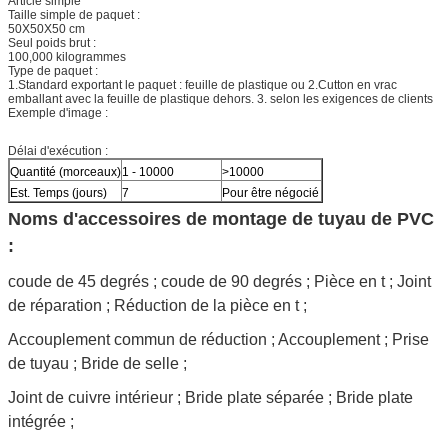
Article simple
Taille simple de paquet :
50X50X50 cm
Seul poids brut :
100,000 kilogrammes
Type de paquet :
1.Standard exportant le paquet : feuille de plastique ou 2.Cutton en vrac
emballant avec la feuille de plastique dehors. 3. selon les exigences de clients
Exemple d'image :
Délai d'exécution :
Quantité (morceaux)
1 - 10000
>10000
Est. Temps (jours)
7
Pour être négocié
Noms d'accessoires de montage de tuyau de PVC
:
coude de 45 degrés ; coude de 90 degrés ; Pièce en t ; Joint
de réparation ; Réduction de la pièce en t ;
Accouplement commun de réduction ; Accouplement ; Prise
de tuyau ; Bride de selle ;
Joint de cuivre intérieur ; Bride plate séparée ; Bride plate
intégrée ;