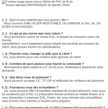
1.
Q : Quel un peu matériel que vous pouvez offrir ?
: Nous pouvons t'offrir l'ACIER INOXYDABLE, l'ALUMINIUM, le zinc, etc. EN
ACIER et GALVANISÉS.
2.
Q :
Ce qui un peu norme que vous suivez ?
: Nous produisons suivre de norme d'UL, la plupart de populaire autour du
monde,
naturellement, nous également avons adapté des produits aux besoins du
client. Vous pouvez fournir vos spécifications.
3.
Q : Pourriez-vous changer la taille pour le client ?
: Oui, nous faisons pour une certaine taille spéciale de client.
4. Q : Combien de jours pouvez-vous fournir la commande ?
: Normalement après dépôt ou L/C 20-30 jours, réellement il dépend de votre
demande.
5. Q : Que diriez-vous du paiement ?
: Nous pouvons accepter L/C, T/T, D/P et méthodes de confiance de paiement.
6. Q : Fournissez-vous des échantillons ?
: oui, nous pouvons offrir l'échantillon standard de produit librement, mais nous
ne soutenons pas le fret. La préparation témoin prendra un certain temps, et si
vous demandiez à employer DHL, Fedex, etc. pour envoyer des échantillons,
vous pouvez nous informer à l'avance pour préparer.
7.
Q : Êtes-vous une entreprise de société commerciale ou manufacturier ?