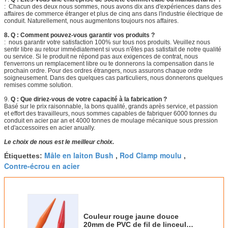
: Chacun des deux nous sommes, nous avons dix ans d'expériences dans des
affaires de commerce étranger et plus de cinq ans dans l'industrie électrique de
conduit. Naturellement, nous augmentons toujours nos affaires.
8. Q : Comment pouvez-vous garantir vos produits ?
: nous garantir votre satisfaction 100% sur tous nos produits. Veuillez nous
sentir libre au retour immédiatement si vous n'êtes pas satisfait de notre qualité
ou service. Si le produit ne répond pas aux exigences de contrat, nous
t'enverrons un remplacement libre ou te donnerons la compensation dans le
prochain ordre. Pour des ordres étrangers, nous assurons chaque ordre
soigneusement. Dans des quelques cas particuliers, nous donnerons quelques
remises comme solution.
9.
Q : Que diriez-vous de votre capacité à la fabrication ?
Basé sur le prix raisonnable, la bons qualité, grands après service, et passion
et effort des travailleurs, nous sommes capables de fabriquer 6000 tonnes du
conduit en acier par an et 4000 tonnes de moulage mécanique sous pression
et d'accessoires en acier anually.
Le choix de nous est le meilleur choix.
Mâle en laiton Bush
Rod Clamp moulu
Étiquettes:
,
,
Contre-écrou en acier
Couleur rouge jaune douce
20mm de PVC de fil de linceul