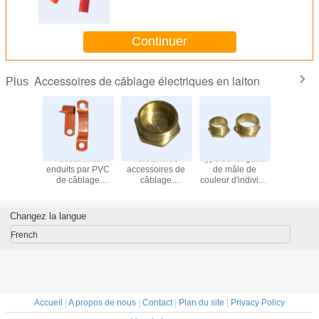
standard BRITANNIQUE de
glande 25mm
Continuer
Accessoires de câblage électriques en laiton
Plus
ush en
Accessoires
Arrêtant les
Type 56 longueur
Câblag
n 20mm
enduits par PVC
accessoires de
de mâle de
accessoi
our le fil
de câblage
câblage
couleur d'individu
câbl
que du
électrique de
électriques en
long de short en
électriq
 20mm de
laiton d'agrafe de
laiton de tête
laiton de Bush du
laiton
I
fil du tonnelier
encochés par
pourcentage
connecte
Changez la langue
1.0MM
prise malléables
10mm
Glad Zin
Casting
French
Accueil
|
A propos de nous
|
Contact
|
Plan du site
|
Privacy Policy