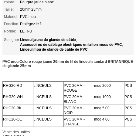
colore:
Pourpre jaune blanc
Taille:
20mm 25mm
Matériel:
PVC mou
Fonction:
Protégez le fil
Norme:
LE R-U
Linceul jaune de glande de câble
Surligner:
,
Accessoires de câblage électriques en laiton mous de PVC
,
Linceul mou de glande de câble de PVC
PVC mou Colore rouge jaune 20mm de fil de linceul standard BRITANNIQUE
de glande 25mm
RHG20-RD
LINCEULS
PVC 20MM -
moq 2000
PCS
ROUGE
RHG20-WH
LINCEULS
PVC 20MM -
moq 1000
PCS
BLANC
RHG20-BK
LINCEULS
PVC 20MM -
moq 5,00
PCS
NOIR
RHG20-OE
LINCEULS
PVC 20MM -
moq 4,00
PCS
ORANGE
Vente des unités :